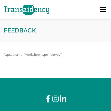
Zum
Inhalt
Menü
springen
GAZA SOFORTHILFE
EVENTS
HELFEN
FEEDBACK
ÜBER UNS
PROJEKTE
TEAM
NEWS
[wpsqt name=”Workshop” type=”survey”]
KONTAKT