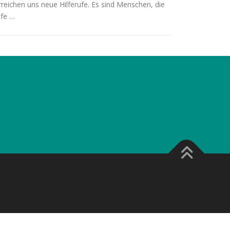
rreichen uns neue Hilferufe. Es sind Menschen, die
lfe …