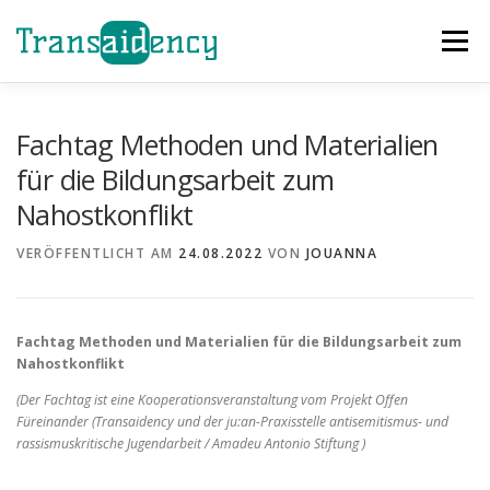
Zum
Inhalt
Menü
springen
GAZA SOFORTHILFE
EVENTS
HELFEN
Fachtag Methoden und Materialien
für die Bildungsarbeit zum
Nahostkonflikt
ÜBER UNS
PROJEKTE
TEAM
NEWS
VERÖFFENTLICHT AM
24.08.2022
VON
JOUANNA
KONTAKT
Fachtag Methoden und Materialien für die Bildungsarbeit zum
Nahostkonflikt
(Der Fachtag ist eine Kooperationsveranstaltung vom Projekt Offen
Füreinander (Transaidency und der ju:an-Praxisstelle antisemitismus- und
rassismuskritische Jugendarbeit / Amadeu Antonio Stiftung )