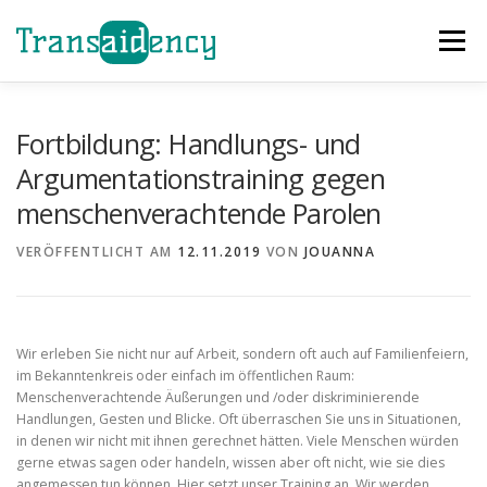
Zum
Inhalt
Menü
springen
GAZA SOFORTHILFE
EVENTS
HELFEN
Fortbildung: Handlungs- und
Argumentationstraining gegen
menschenverachtende Parolen
ÜBER UNS
PROJEKTE
TEAM
NEWS
VERÖFFENTLICHT AM
12.11.2019
VON
JOUANNA
KONTAKT
Wir erleben Sie nicht nur auf Arbeit, sondern oft auch auf Familienfeiern,
im Bekanntenkreis oder einfach im öffentlichen Raum:
Menschenverachtende Äußerungen und /oder diskriminierende
Handlungen, Gesten und Blicke. Oft überraschen Sie uns in Situationen,
in denen wir nicht mit ihnen gerechnet hätten. Viele Menschen würden
gerne etwas sagen oder handeln, wissen aber oft nicht, wie sie dies
angemessen tun können. Hier setzt unser Training an. Wir werden