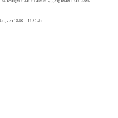
Nur Schwangere dürfen dieses Qigong leider nicht üben.
ag von 18:00 – 19:30Uhr