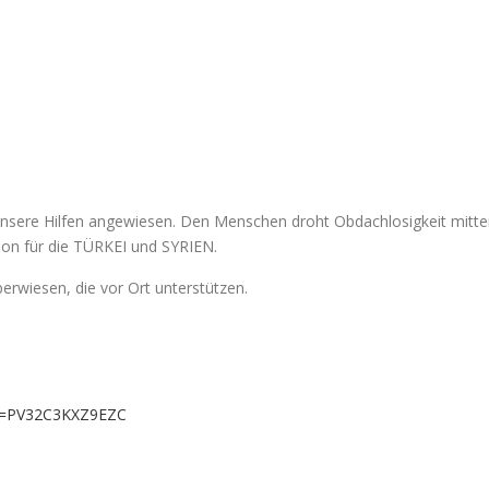
ere Hilfen angewiesen. Den Menschen droht Obdachlosigkeit mitten 
ion für die TÜRKEI und SYRIEN.
rwiesen, die vor Ort unterstützen.
id=PV32C3KXZ9EZC