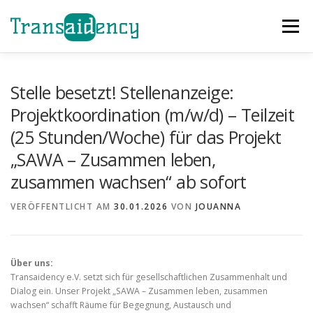
Zum
Inhalt
Menü
springen
GAZA SOFORTHILFE
EVENTS
HELFEN
Stelle besetzt! Stellenanzeige:
Projektkoordination (m/w/d) – Teilzeit
(25 Stunden/Woche) für das Projekt
ÜBER UNS
PROJEKTE
TEAM
NEWS
„SAWA – Zusammen leben,
zusammen wachsen“ ab sofort
KONTAKT
VERÖFFENTLICHT AM
30.01.2026
VON
JOUANNA
Über uns:
Transaidency e.V. setzt sich für gesellschaftlichen Zusammenhalt und
Dialog ein. Unser Projekt „SAWA – Zusammen leben, zusammen
wachsen“ schafft Räume für Begegnung, Austausch und