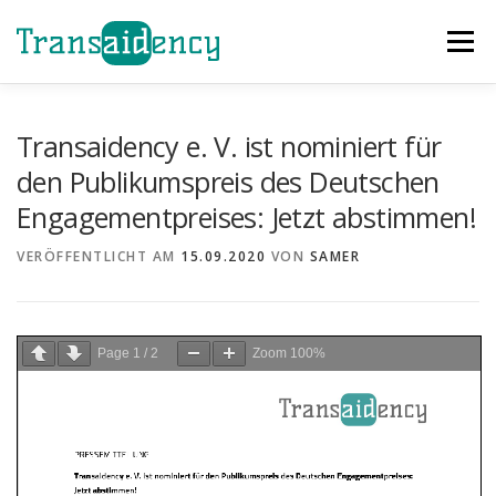
Zum
Inhalt
Menü
springen
GAZA SOFORTHILFE
EVENTS
HELFEN
Transaidency e. V. ist nominiert für
den Publikumspreis des Deutschen
Engagementpreises: Jetzt abstimmen!
ÜBER UNS
PROJEKTE
TEAM
NEWS
VERÖFFENTLICHT AM
15.09.2020
VON
SAMER
KONTAKT
Page
1
/
2
Zoom
100%