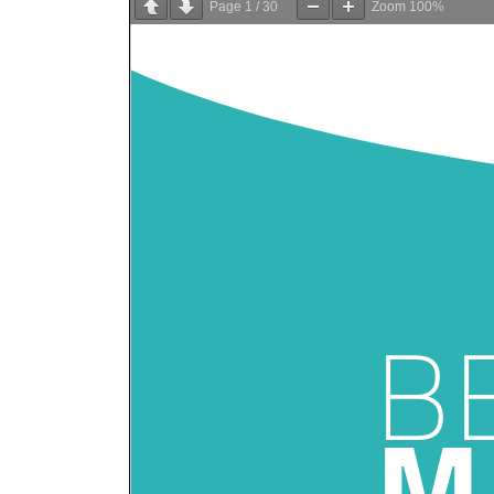
Page
1
/
30
Zoom
100%