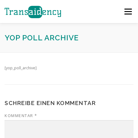
Zum
Inhalt
Menü
springen
GAZA SOFORTHILFE
EVENTS
HELFEN
YOP POLL ARCHIVE
ÜBER UNS
PROJEKTE
TEAM
NEWS
[yop_poll_archive]
KONTAKT
SCHREIBE EINEN KOMMENTAR
KOMMENTAR
*