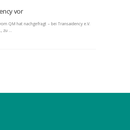
ency vor
r vom QM hat nachgefragt – bei Transaidency e.V.
., zu …