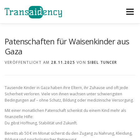
Zum
Inhalt
Menü
springen
GAZA SOFORTHILFE
EVENTS
HELFEN
Patenschaften für Waisenkinder aus
Gaza
ÜBER UNS
PROJEKTE
TEAM
NEWS
VERÖFFENTLICHT AM
28.11.2025
VON
SIBEL TUNCER
KONTAKT
Tausende Kinder in Gaza haben ihre Eltern, ihr Zuhause und oft jede
Sicherheit verloren. Viele von ihnen wachsen unter schwierigsten
Bedingungen auf – ohne Schutz, Bildung oder medizinische Versorgung.
Mit einer monatlichen Patenschaft schenkst du einem Kind mehr als
finanzielle Hilfe:
Du gibst Hoffnung, Stabilität und Zukunft.
Bereits ab 50 € im Monat sicherst du den Zugang zu Nahrung, Kleidung,
Bildung und psychologischer Betreuung.