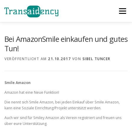
Zum
Inhalt
Menü
springen
GAZA SOFORTHILFE
EVENTS
HELFEN
Bei AmazonSmile einkaufen und gutes
Tun!
ÜBER UNS
PROJEKTE
TEAM
NEWS
VERÖFFENTLICHT AM
21.10.2017
VON
SIBEL TUNCER
KONTAKT
Smile Amazon
Amazon hat eine Neue Funktion!
Die nennt sich Smile Amazon, bei jeden Einkauf über Smile Amazon,
kann eine Soziale Einrichtung/Projekt unterstützt werden.
Auch wir sind für Smiley Amazon als Verein registriert und freuen uns
über eure Unterstützung.